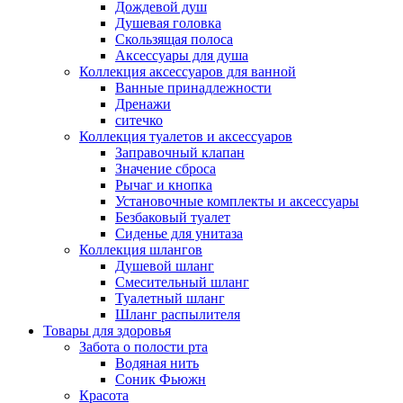
Дождевой душ
Душевая головка
Скользящая полоса
Аксессуары для душа
Коллекция аксессуаров для ванной
Ванные принадлежности
Дренажи
ситечко
Коллекция туалетов и аксессуаров
Заправочный клапан
Значение сброса
Рычаг и кнопка
Установочные комплекты и аксессуары
Безбаковый туалет
Сиденье для унитаза
Коллекция шлангов
Душевой шланг
Смесительный шланг
Туалетный шланг
Шланг распылителя
Товары для здоровья
Забота о полости рта
Водяная нить
Соник Фьюжн
Красота