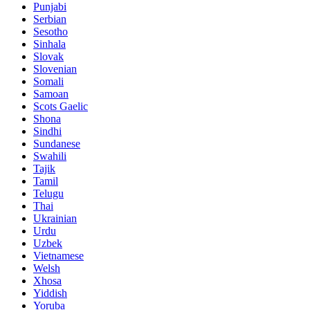
Punjabi
Serbian
Sesotho
Sinhala
Slovak
Slovenian
Somali
Samoan
Scots Gaelic
Shona
Sindhi
Sundanese
Swahili
Tajik
Tamil
Telugu
Thai
Ukrainian
Urdu
Uzbek
Vietnamese
Welsh
Xhosa
Yiddish
Yoruba